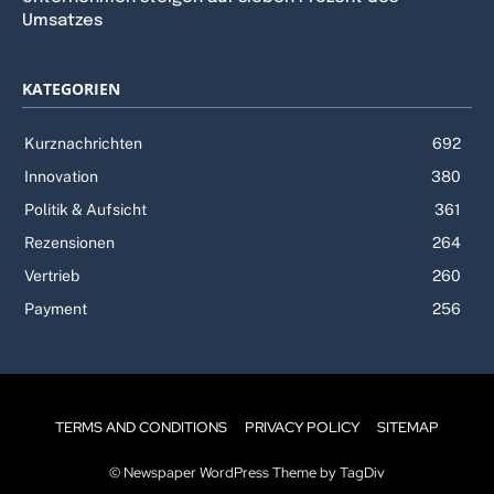
Umsatzes
KATEGORIEN
Kurznachrichten
692
Innovation
380
Politik & Aufsicht
361
Rezensionen
264
Vertrieb
260
Payment
256
TERMS AND CONDITIONS
PRIVACY POLICY
SITEMAP
© Newspaper WordPress Theme by TagDiv