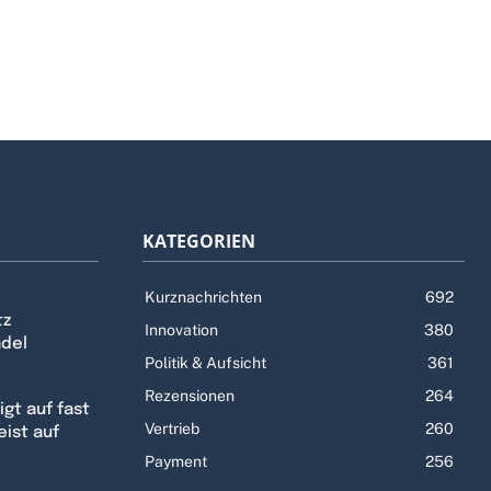
KATEGORIEN
Kurznachrichten
692
tz
Innovation
380
ndel
Politik & Aufsicht
361
Rezensionen
264
gt auf fast
Vertrieb
260
eist auf
Payment
256