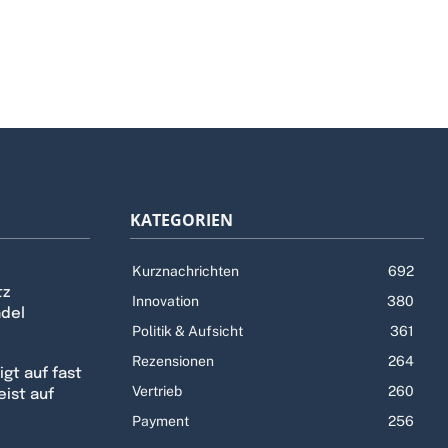
KATEGORIEN
Kurznachrichten
692
tz
Innovation
380
ndel
Politik & Aufsicht
361
Rezensionen
264
gt auf fast
Vertrieb
260
eist auf
Payment
256