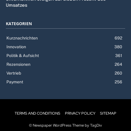
Umsatzes
KATEGORIEN
Kurznachrichten
692
Innovation
380
Politik & Aufsicht
361
Rezensionen
264
Vertrieb
260
Payment
256
TERMS AND CONDITIONS
PRIVACY POLICY
SITEMAP
© Newspaper WordPress Theme by TagDiv