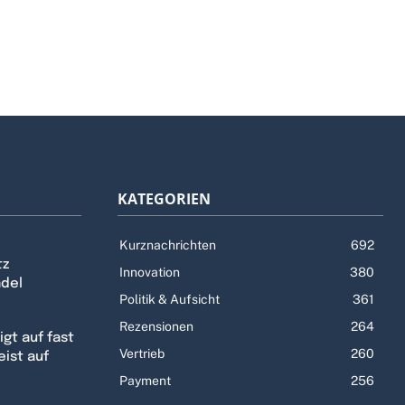
KATEGORIEN
Kurznachrichten
692
tz
Innovation
380
ndel
Politik & Aufsicht
361
Rezensionen
264
gt auf fast
Vertrieb
260
eist auf
Payment
256