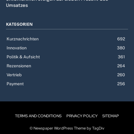
Umsatzes
KATEGORIEN
Kurznachrichten
692
Innovation
380
Politik & Aufsicht
361
Rezensionen
264
Vertrieb
260
Payment
256
TERMS AND CONDITIONS
PRIVACY POLICY
SITEMAP
© Newspaper WordPress Theme by TagDiv