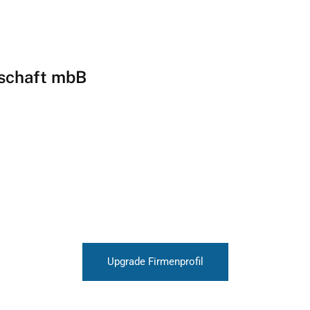
rschaft mbB
Upgrade Firmenprofil