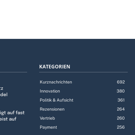
KATEGORIEN
Kurznachrichten
692
tz
Innovation
380
ndel
Politik & Aufsicht
361
Rezensionen
264
gt auf fast
Vertrieb
260
eist auf
Payment
256