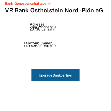
Bank
Genossenschaftsbank
VR Bank Ostholstein Nord -Plön eG
Adresse
Zum Windpark 9
23738
Lensahn
Telefonnummer
+49 4363 9050700
Upgrade Bankpartner