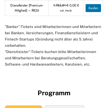
640,00 €
480,00 €.
Ursprünglicher
Aktueller
Dienstleister (Premium-
1.783,81
€
0,00
€
Kaufen
Preis
Preis
Mitglied) – IfB26
inkl. MwSt.
war:
ist:
1.783,81 €
0,00 €.
"Banker"-Tickets sind Mitarbeiterinnen und Mitarbeitern
bei Banken, Versicherungen, Finanzdienstleistern und
Fintech-Startups (Gründung nicht älter als 5 Jahre)
vorbehalten.
"Dienstleister"-Tickets buchen bitte Mitarbeiterinnen
und Mitarbeitern bei Beratungsgesellschaften,
Software- und Hardwareanbietern, Kanzleien, etc.
Programm