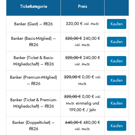
Ticketkategorie
Preis
320,00
€
Banker (Gast) – IfB26
Kaufen
inkl. MwSt.
Ursprünglicher
Aktueller
Banker (Basis-Mitglied) –
320,00
€
240,00
€
Kaufen
Preis
Preis
IfB26
inkl. MwSt.
war:
ist:
320,00 €
240,00 €.
Ursprünglicher
Aktueller
Banker (Ticket & Basis-
320,00
€
240,00
€
Kaufen
Preis
Preis
Mitgliedschaft) – IfB26
inkl. MwSt.
war:
ist:
320,00 €
240,00 €.
Ursprünglicher
Aktueller
320,00
€
0,00
€
Banker (Premium-Mitglied)
inkl.
Kaufen
Preis
Preis
– IfB26
MwSt.
war:
ist:
320,00 €
0,00 €.
Ursprünglicher
Aktueller
320,00
€
0,00
€
inkl.
Banker (Ticket & Premium-
Preis
Preis
einmalig und
Kaufen
MwSt.
Mitgliedschaft) – IfB26
war:
ist:
199,00
€
/ Jahr
320,00 €
0,00 €.
Ursprünglicher
Aktueller
Banker (Doppelticket) –
640,00
€
480,00
€
Kaufen
Preis
Preis
IfB26
inkl. MwSt.
war:
ist: