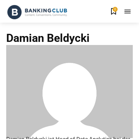
0
Damian Beldycki
Damian Beldycki ist Head of Data Analytics bei der