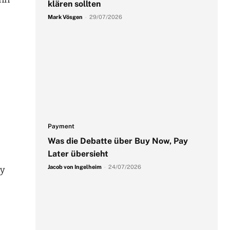
klären sollten
Mark Vösgen
-
29/07/2026
Payment
Was die Debatte über Buy Now, Pay
Later übersieht
Jacob von Ingelheim
-
24/07/2026
ey