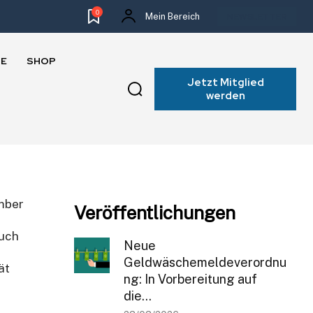
0
Mein Bereich
NEWSLETTER
E
SHOP
Jetzt Mitglied
werden
ember
Veröffentlichungen
uch
Neue
Geldwäschemeldeverordnu
ät
ng: In Vorbereitung auf
die...