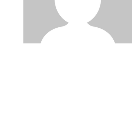
Bleiben Sie info
Einmal pro Woche informieren wir Sie üb
BANKINGCLUB.de und über aktuelle Eve
Mailadresse und natürlich können Sie si