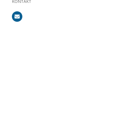
KONTAKT
rmiert
[sibwp_form id=1]
er die neusten & wichtigsten Artikel auf
nts. Für die Anmeldung reicht Ihre
ch von diesem Verteiler jederzeit abmelden.