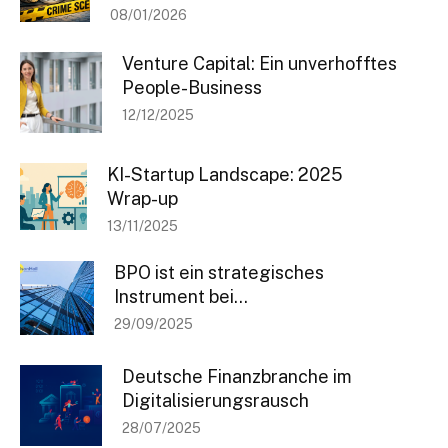
08/01/2026
Venture Capital: Ein unverhofftes
People-Business
12/12/2025
KI-Startup Landscape: 2025
Wrap-up
13/11/2025
BPO ist ein strategisches
Instrument bei...
29/09/2025
Bleiben Sie informiert
Deutsche Finanzbranche im
Einmal pro Woche informieren wir Sie über die neusten & wichtigsten
Digitalisierungsrausch
Artikel auf BANKINGCLUB.de und über aktuelle Events. Für die
Anmeldung reicht Ihre Mailadresse und natürlich können Sie sich von
28/07/2025
diesem Verteiler jederzeit abmelden.