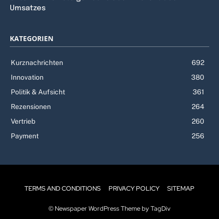
Umsatzes
KATEGORIEN
Kurznachrichten
692
Innovation
380
Politik & Aufsicht
361
Rezensionen
264
Vertrieb
260
Payment
256
TERMS AND CONDITIONS
PRIVACY POLICY
SITEMAP
© Newspaper WordPress Theme by TagDiv