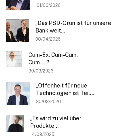
01/06/2026
„Das PSD-Grün ist für unsere
Bank weit...
08/04/2026
Bleiben Sie informiert
Cum-Ex, Cum-Cum,
Einmal pro Woche informieren wir Sie über die neusten & wichtigsten
Cum-…?
Artikel auf BANKINGCLUB.de und über aktuelle Events. Für die
30/03/2026
Anmeldung reicht Ihre Mailadresse und natürlich können Sie sich von
diesem Verteiler jederzeit abmelden.
„Offenheit für neue
[sibwp_form id=1]
Technologien ist Teil...
30/03/2026
„Es wird zu viel über
Produkte...
14/09/2025