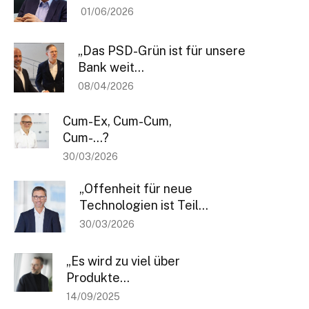
01/06/2026
„Das PSD-Grün ist für unsere
Bank weit...
08/04/2026
Bleiben Sie informiert
Cum-Ex, Cum-Cum,
Einmal pro Woche informieren wir Sie über die neusten & wichtigsten
Cum-…?
Artikel auf BANKINGCLUB.de und über aktuelle Events. Für die
30/03/2026
Anmeldung reicht Ihre Mailadresse und natürlich können Sie sich von
diesem Verteiler jederzeit abmelden.
„Offenheit für neue
[sibwp_form id=1]
Technologien ist Teil...
30/03/2026
„Es wird zu viel über
Produkte...
14/09/2025