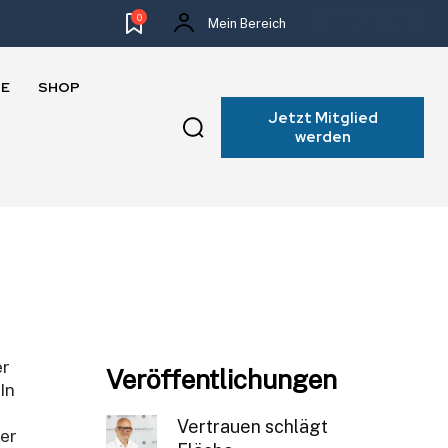
0
Mein Bereich
NEWSLETTER
E
SHOP
Jetzt Mitglied
werden
er
Veröffentlichungen
In
Vertrauen schlägt
der