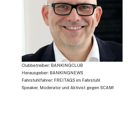
Clubbetreiber: BANKINGCLUB
Herausgeber: BANKINGNEWS
Fahrstuhlfahrer: FREITAGS im Fahrstuhl
Speaker, Moderator und Aktivist gegen SCAM!
Bleiben Sie info
Einmal pro Woche informieren wir Sie üb
BANKINGCLUB.de und über aktuelle Eve
Mailadresse und natürlich können Sie si