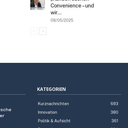
Convenience – und
wir...
08/05/2025
KATEGORIEN
Kurznachrichten
693
utsche
Innovation
380
er
Politik & Aufsicht
361