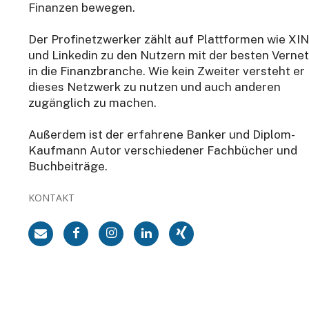
Finanzen bewegen.
Der Profinetzwerker zählt auf Plattformen wie XI
und Linkedin zu den Nutzern mit der besten Verne
in die Finanzbranche. Wie kein Zweiter versteht er
dieses Netzwerk zu nutzen und auch anderen
zugänglich zu machen.
Außerdem ist der erfahrene Banker und Diplom-
Kaufmann Autor verschiedener Fachbücher und
Buchbeiträge.
KONTAKT
rmiert
[sibwp_form id=1]
er die neusten & wichtigsten Artikel auf
nts. Für die Anmeldung reicht Ihre
ch von diesem Verteiler jederzeit abmelden.