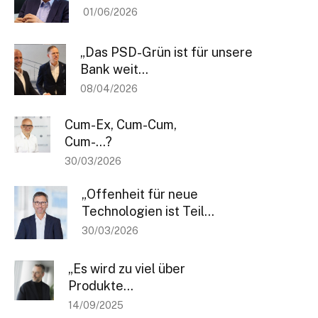
01/06/2026
„Das PSD-Grün ist für unsere
Bank weit...
08/04/2026
Bleiben Sie informiert
Cum-Ex, Cum-Cum,
Einmal pro Woche informieren wir Sie über die neusten & wichtigsten
Cum-…?
Artikel auf BANKINGCLUB.de und über aktuelle Events. Für die
30/03/2026
Anmeldung reicht Ihre Mailadresse und natürlich können Sie sich von
diesem Verteiler jederzeit abmelden.
„Offenheit für neue
[sibwp_form id=1]
Technologien ist Teil...
30/03/2026
„Es wird zu viel über
Produkte...
14/09/2025