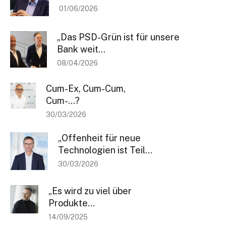
01/06/2026
„Das PSD-Grün ist für unsere
Bank weit...
08/04/2026
Bleiben Sie informiert
Cum-Ex, Cum-Cum,
Einmal pro Woche informieren wir Sie über die neusten & wichtigsten
Cum-…?
Artikel auf BANKINGCLUB.de und über aktuelle Events. Für die
Anmeldung reicht Ihre Mailadresse und natürlich können Sie sich von
30/03/2026
diesem Verteiler jederzeit abmelden.
„Offenheit für neue
[sibwp_form id=1]
Technologien ist Teil...
30/03/2026
„Es wird zu viel über
Produkte...
14/09/2025