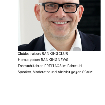
Clubbetreiber: BANKINGCLUB
Herausgeber: BANKINGNEWS
Fahrstuhlfahrer: FREITAGS im Fahrstuhl
Speaker, Moderator und Aktivist gegen SCAM!
Bleiben Sie info
Einmal pro Woche informieren wir Sie üb
BANKINGCLUB.de und über aktuelle Eve
Mailadresse und natürlich können Sie si