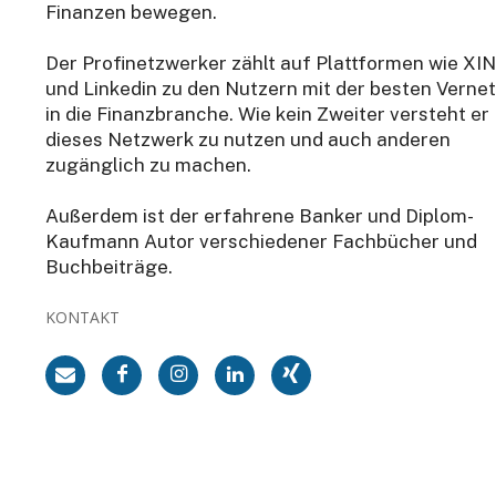
Finanzen bewegen.
Der Profinetzwerker zählt auf Plattformen wie XI
und Linkedin zu den Nutzern mit der besten Verne
in die Finanzbranche. Wie kein Zweiter versteht er
dieses Netzwerk zu nutzen und auch anderen
zugänglich zu machen.
Außerdem ist der erfahrene Banker und Diplom-
Kaufmann Autor verschiedener Fachbücher und
Buchbeiträge.
KONTAKT
rmiert
[sibwp_form id=1]
er die neusten & wichtigsten Artikel auf
nts. Für die Anmeldung reicht Ihre
ch von diesem Verteiler jederzeit abmelden.