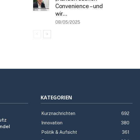
Convenience – und
wir...
08/05/2025
KATEGORIEN
Kurznachrichten
692
utz
Innovation
380
ndel
Politik & Aufsicht
361