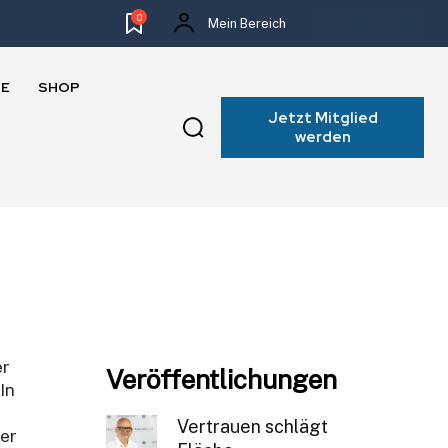
0
Mein Bereich
NEWSLETTER
E
SHOP
Jetzt Mitglied
werden
er
Veröffentlichungen
In
Vertrauen schlägt
der