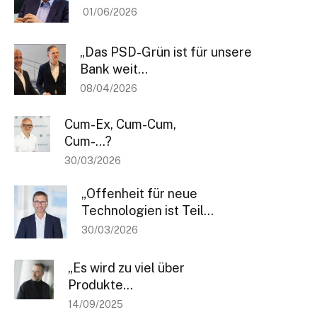
01/06/2026
„Das PSD-Grün ist für unsere
Bank weit...
08/04/2026
Bleiben Sie informiert
Cum-Ex, Cum-Cum,
Cum-…?
Einmal pro Woche informieren wir Sie über die neusten & wichtigsten
Artikel auf BANKINGCLUB.de und über aktuelle Events. Für die
30/03/2026
Anmeldung reicht Ihre Mailadresse und natürlich können Sie sich von
diesem Verteiler jederzeit abmelden.
„Offenheit für neue
Technologien ist Teil...
[sibwp_form id=1]
30/03/2026
„Es wird zu viel über
Produkte...
14/09/2025