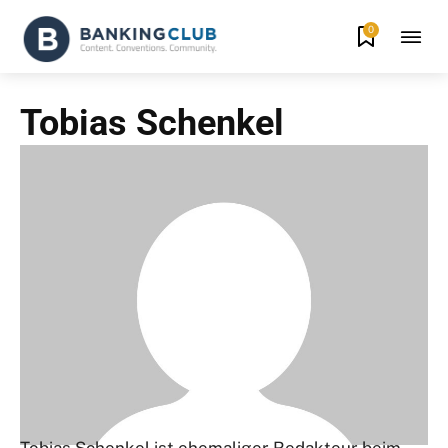
0
Tobias Schenkel
Tobias Schenkel ist ehemaliger Redakteur beim