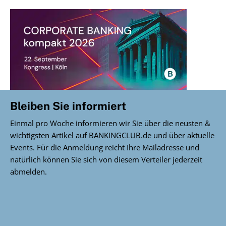
Bleiben Sie informiert
Einmal pro Woche informieren wir Sie über die neusten &
wichtigsten Artikel auf BANKINGCLUB.de und über aktuelle
Events. Für die Anmeldung reicht Ihre Mailadresse und
natürlich können Sie sich von diesem Verteiler jederzeit
abmelden.