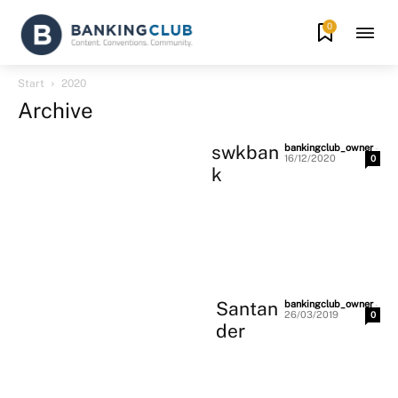
0
Start
2020
Archive
swkban
-
bankingclub_owner
16/12/2020
0
k
Santan
-
bankingclub_owner
26/03/2019
0
der