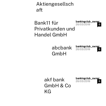
Aktiengesellsch
aft
Bank11 für
-
bankingclub_owner
26/03/2019
0
Privatkunden und
Handel GmbH
abcbank
-
bankingclub_owner
26/03/2019
0
GmbH
akf bank
-
bankingclub_owner
26/03/2019
0
GmbH & Co
KG