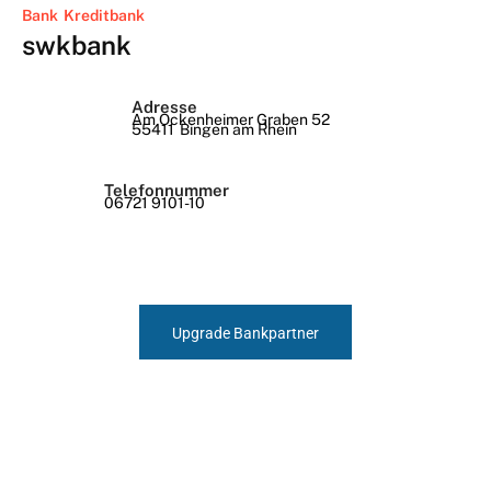
Bank
Kreditbank
swkbank
Adresse
Am Ockenheimer Graben 52
55411
Bingen am Rhein
Telefonnummer
06721 9101-10
Upgrade Bankpartner