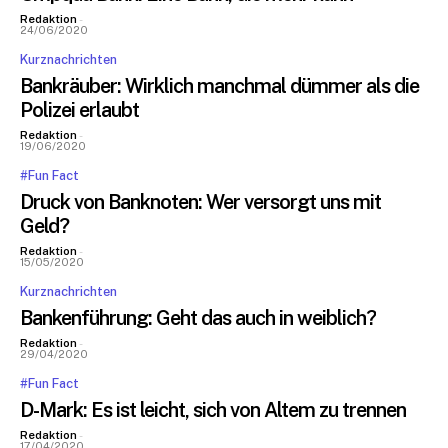
Redaktion
-
24/06/2020
Kurznachrichten
Bleiben Sie informiert
Bankräuber: Wirklich manchmal dümmer als die
Polizei erlaubt
Einmal pro Woche informieren wir Sie über die neusten & wichtigsten
Redaktion
-
Artikel auf BANKINGCLUB.de und über aktuelle Events. Für die
19/06/2020
Anmeldung reicht Ihre Mailadresse und natürlich können Sie sich von
#Fun Fact
diesem Verteiler jederzeit abmelden.
Druck von Banknoten: Wer versorgt uns mit
[sibwp_form id=1]
Geld?
Redaktion
-
15/05/2020
Kurznachrichten
Bankenführung: Geht das auch in weiblich?
Redaktion
-
29/04/2020
#Fun Fact
D-Mark: Es ist leicht, sich von Altem zu trennen
Redaktion
-
17/04/2020