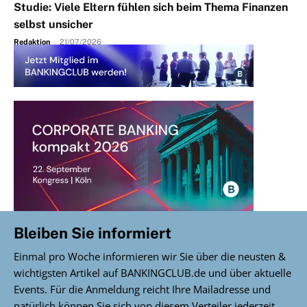
Studie: Viele Eltern fühlen sich beim Thema Finanzen
selbst unsicher
Redaktion
-
21/07/2026
Bleiben Sie informiert
Einmal pro Woche informieren wir Sie über die neusten &
wichtigsten Artikel auf BANKINGCLUB.de und über aktuelle
Events. Für die Anmeldung reicht Ihre Mailadresse und
natürlich können Sie sich von diesem Verteiler jederzeit