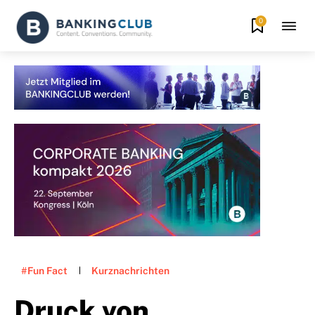
0
#Fun Fact
Kurznachrichten
Druck von