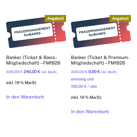
Angebot!
Angebot!
Banker (Ticket & Basis-
Banker (Ticket & Premium-
Mitgliedschaft) – FMfB26
Mitgliedschaft) – FMfB26
Ursprünglicher
Aktueller
Ursprünglicher
Aktueller
320,00
€
240,00
€
320,00
€
0,00
€
inkl. MwSt.
inkl. MwSt.
Preis
Preis
Preis
Preis
einmalig und
inkl. 19 % MwSt.
war:
ist:
war:
ist:
199,00
€
/ Jahr
320,00 €
240,00 €.
320,00 €
0,00 €.
In den Warenkorb
inkl. 19 % MwSt.
In den Warenkorb