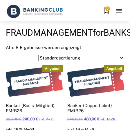
0
FRAUDMANAGEMENTforBANK
Alle 8 Ergebnisse werden angezeigt
Angebot!
Angebot!
Banker (Basis-Mitglied) –
Banker (Doppelticket) –
FMfB26
FMfB26
Ursprünglicher
Aktueller
Ursprünglicher
Aktueller
320,00
€
240,00
€
640,00
€
480,00
€
inkl. MwSt.
inkl. MwSt.
Preis
Preis
Preis
Preis
inkl. 19 % MwSt.
inkl. 19 % MwSt.