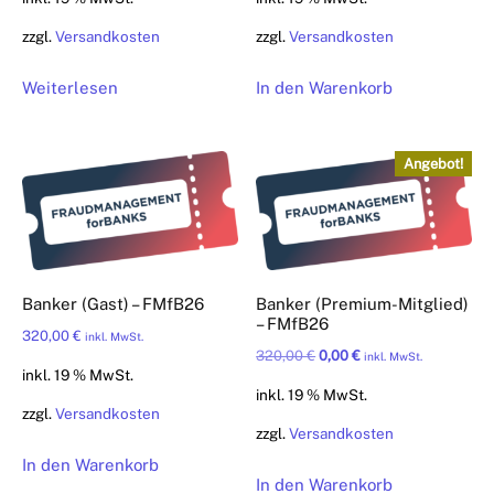
war:
ist:
war:
ist:
zzgl.
Versandkosten
zzgl.
Versandkosten
320,00 €
240,00 €.
640,00 €
480,00 €.
Weiterlesen
In den Warenkorb
Angebot!
Banker (Gast) – FMfB26
Banker (Premium-Mitglied)
– FMfB26
320,00
€
inkl. MwSt.
Ursprünglicher
Aktueller
320,00
€
0,00
€
inkl. MwSt.
inkl. 19 % MwSt.
Preis
Preis
inkl. 19 % MwSt.
war:
ist:
zzgl.
Versandkosten
zzgl.
Versandkosten
320,00 €
0,00 €.
In den Warenkorb
In den Warenkorb