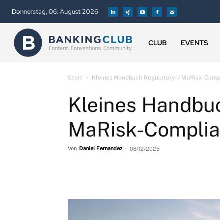
Donnerstag, 06. August 2026
CLUB
EVENTS
Start
Kleines Handbuch Regulatory- / MaRisk-Comp
Kleines Handbuc
MaRisk-Compli
Von
Daniel Fernandez
-
08/12/2025