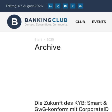
Freitag, 07. August 2026
CLUB
EVENTS
Start
2025
Archive
Die Zukunft des KYB: Smart &
GwG-konform mit CorporateID