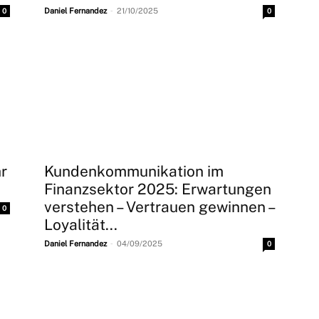
-
0
Daniel Fernandez
21/10/2025
0
hr
Kundenkommunikation im
Finanzsektor 2025: Erwartungen
verstehen – Vertrauen gewinnen –
0
Loyalität...
-
Daniel Fernandez
04/09/2025
0