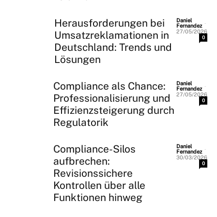
Herausforderungen bei
Daniel
-
Fernandez
27/05/2026
Umsatzreklamationen in
0
Deutschland: Trends und
Lösungen
Compliance als Chance:
Daniel
-
Fernandez
27/05/2026
Professionalisierung und
0
Effizienzsteigerung durch
Regulatorik
Compliance-Silos
Daniel
-
Fernandez
30/03/2026
aufbrechen:
0
Revisionssichere
Kontrollen über alle
Funktionen hinweg