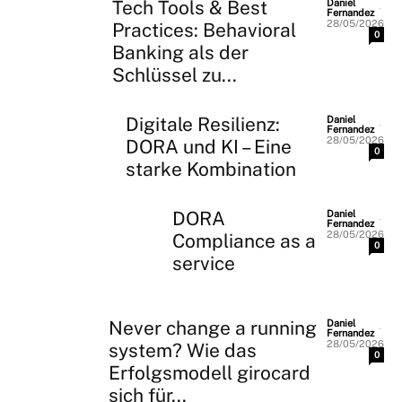
Tech Tools & Best
Daniel
-
Fernandez
28/05/2026
Practices: Behavioral
0
Banking als der
Schlüssel zu...
Digitale Resilienz:
Daniel
-
Fernandez
28/05/2026
DORA und KI – Eine
0
starke Kombination
DORA
Daniel
-
Fernandez
28/05/2026
Compliance as a
0
service
Never change a running
Daniel
-
Fernandez
28/05/2026
system? Wie das
0
Erfolgsmodell girocard
sich für...