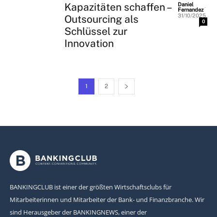
Kapazitäten schaffen –
Daniel
-
Fernandez
31/10/2025
Outsourcing als
0
Schlüssel zur
Innovation
1
2
BANKINGCLUB ist einer der größten Wirtschaftsclubs für
Mitarbeiterinnen und Mitarbeiter der Bank- und Finanzbranche. Wir
sind Herausgeber der BANKINGNEWS, einer der