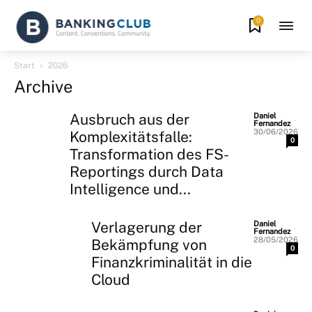
0
Start
2026
Archive
Ausbruch aus der
Daniel
-
Fernandez
30/06/2026
Komplexitätsfalle:
0
Transformation des FS-
Reportings durch Data
Intelligence und...
Verlagerung der
Daniel
-
Fernandez
28/05/2026
Bekämpfung von
0
Finanzkriminalität in die
Cloud