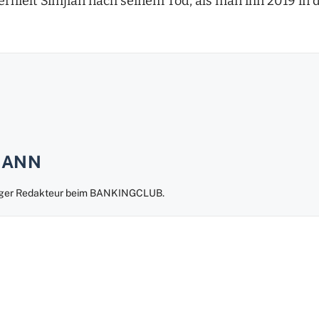
rhielt Simjian nach seinem Tod, als man ihn 2019 in 
MANN
liger Redakteur beim BANKINGCLUB.