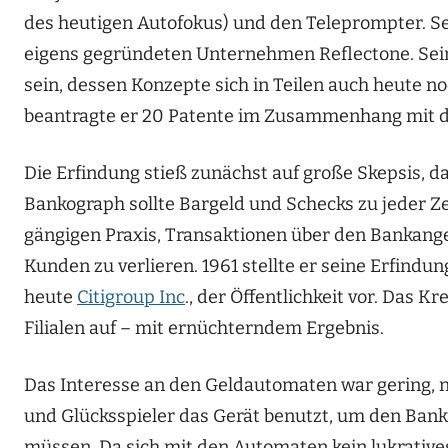
des heutigen Autofokus) und den Teleprompter. Sei
eigens gegründeten Unternehmen Reflectone. Sein
sein, dessen Konzepte sich in Teilen auch heute 
beantragte er 20 Patente im Zusammenhang mit d
Die Erfindung stieß zunächst auf große Skepsis, da
Bankograph sollte Bargeld und Schecks zu jeder Ze
gängigen Praxis, Transaktionen über den Bankange
Kunden zu verlieren. 1961 stellte er seine Erfind
heute
Citigroup Inc
., der Öffentlichkeit vor. Das K
Filialen auf
– mit ernüchterndem Ergebnis.
Das Interesse an den Geldautomaten war gering, n
und Glücksspieler das Gerät benutzt, um den Banka
müssen. Da sich mit den Automaten kein lukrative