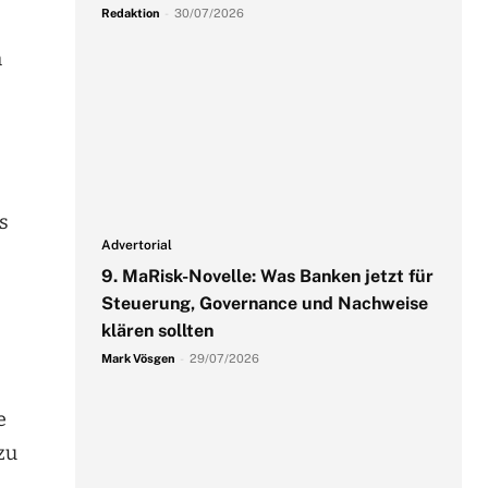
Redaktion
-
30/07/2026
h
s
Advertorial
9. MaRisk-Novelle: Was Banken jetzt für
Steuerung, Governance und Nachweise
klären sollten
Mark Vösgen
-
29/07/2026
e
zu