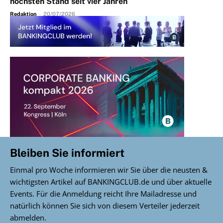
höchsten Stand seit vier Jahren
Redaktion
-
20/07/2026
Bleiben Sie informiert
Einmal pro Woche informieren wir Sie über die neusten &
wichtigsten Artikel auf BANKINGCLUB.de und über aktuelle
Events. Für die Anmeldung reicht Ihre Mailadresse und
natürlich können Sie sich von diesem Verteiler jederzeit
abmelden.