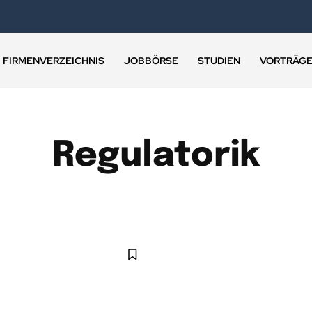
FIRMENVERZEICHNIS
JOBBÖRSE
STUDIEN
VORTRÄG
Regulatorik
GELDWÄSCHE
KRIMINALITÄT
KYC
REGULATORIK
RIS