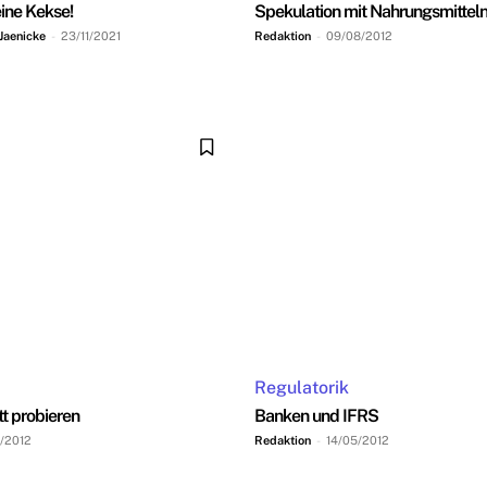
ine Kekse!
Spekulation mit Nahrungsmitteln
Jaenicke
-
23/11/2021
Redaktion
-
09/08/2012
Regulatorik
tt probieren
Banken und IFRS
/2012
Redaktion
-
14/05/2012