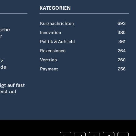
KATEGORIEN
Kurznachrichten
693
tsche
Innovation
380
r
Politik & Aufsicht
361
Rezensionen
264
Vertrieb
260
tz
ndel
Payment
256
gt auf fast
eist auf