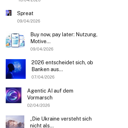
Einmal pro Woche informieren wir Sie über die neusten & wichtigsten
Artikel auf BANKINGCLUB.de und über aktuelle Events. Für die
Spreat
Anmeldung reicht Ihre Mailadresse und natürlich können Sie sich von
diesem Verteiler jederzeit abmelden.
09/04/2026
[sibwp_form id=1]
Buy now, pay later: Nutzung,
Motive...
09/04/2026
2026 entscheidet sich, ob
Banken aus...
07/04/2026
Agentic AI auf dem
Vormarsch
02/04/2026
„Die Ukraine versteht sich
nicht als...