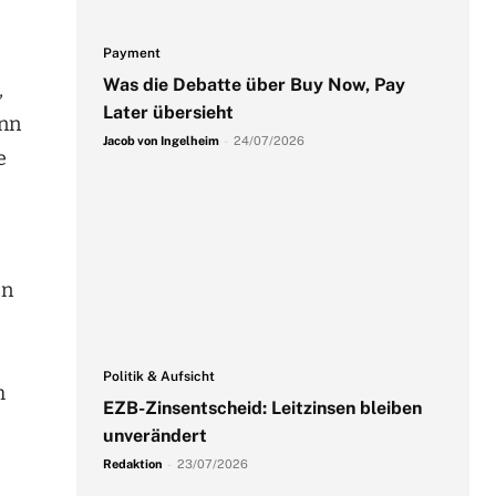
Payment
Was die Debatte über Buy Now, Pay
,
Later übersieht
inn
Jacob von Ingelheim
-
24/07/2026
e
en
Politik & Aufsicht
h
EZB-Zinsentscheid: Leitzinsen bleiben
unverändert
Redaktion
-
23/07/2026