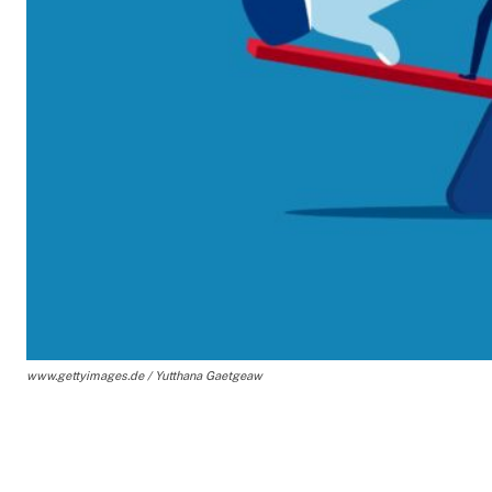
www.gettyimages.de / Yutthana Gaetgeaw