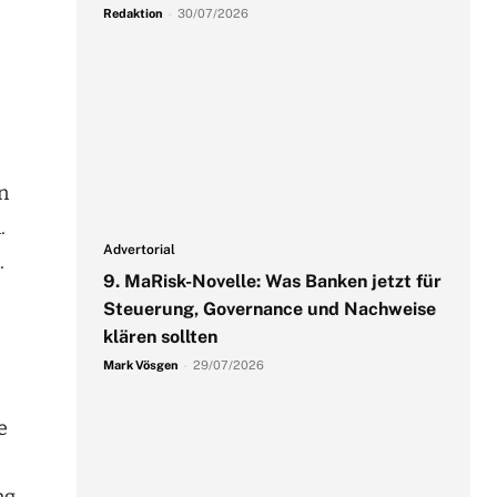
Redaktion
-
30/07/2026
n
.
Advertorial
.
9. MaRisk-Novelle: Was Banken jetzt für
Steuerung, Governance und Nachweise
klären sollten
Mark Vösgen
-
29/07/2026
e