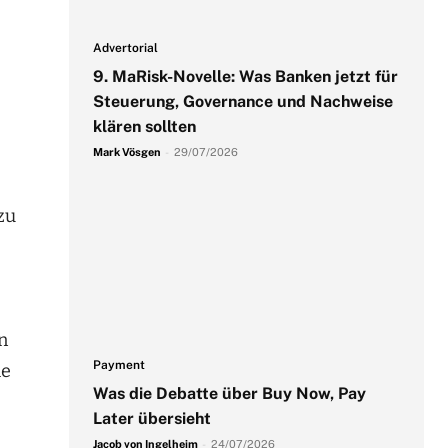
Advertorial
9. MaRisk-Novelle: Was Banken jetzt für
Steuerung, Governance und Nachweise
klären sollten
Mark Vösgen
-
29/07/2026
zu
n
Payment
he
Was die Debatte über Buy Now, Pay
Later übersieht
Jacob von Ingelheim
-
24/07/2026