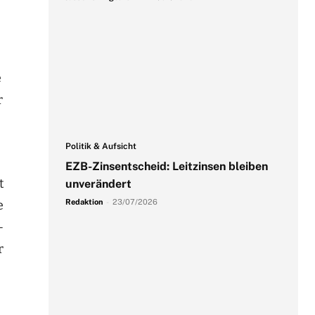
e
r
Politik & Aufsicht
EZB-Zinsentscheid: Leitzinsen bleiben
t
unverändert
Redaktion
-
23/07/2026
e
-
r