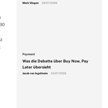
Mark Vösgen
-
29/07/2026
m
030
nz
t
Payment
Was die Debatte über Buy Now, Pay
Later übersieht
Jacob von Ingelheim
-
24/07/2026