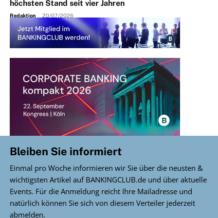
höchsten Stand seit vier Jahren
Redaktion
-
20/07/2026
Bleiben Sie informiert
Einmal pro Woche informieren wir Sie über die neusten &
wichtigsten Artikel auf BANKINGCLUB.de und über aktuelle
Events. Für die Anmeldung reicht Ihre Mailadresse und
natürlich können Sie sich von diesem Verteiler jederzeit
abmelden.