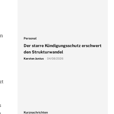
en
Personal
Der starre Kündigungsschutz erschwert
den Strukturwandel
Karsten Junius
-
04/08/2026
zt
s
n
Kurznachrichten