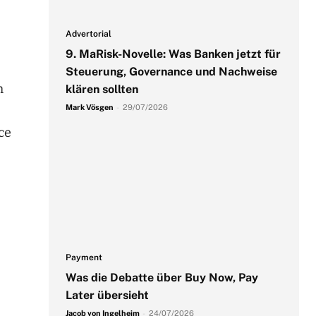
Advertorial
9. MaRisk-Novelle: Was Banken jetzt für
Steuerung, Governance und Nachweise
m
klären sollten
Mark Vösgen
-
29/07/2026
ce
Payment
Was die Debatte über Buy Now, Pay
Later übersieht
Jacob von Ingelheim
-
24/07/2026