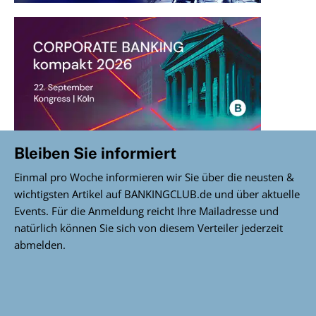
Bleiben Sie informiert
Einmal pro Woche informieren wir Sie über die neusten &
wichtigsten Artikel auf BANKINGCLUB.de und über aktuelle
Events. Für die Anmeldung reicht Ihre Mailadresse und
natürlich können Sie sich von diesem Verteiler jederzeit
abmelden.