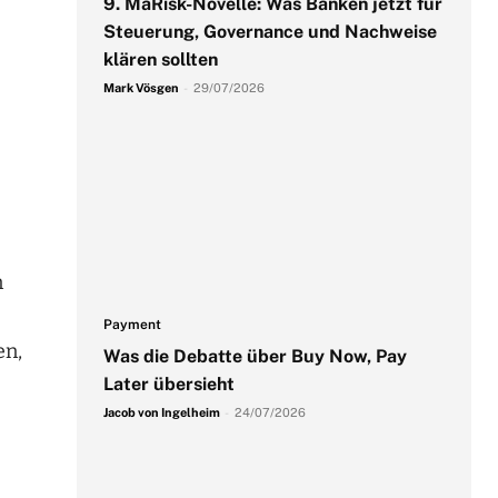
9. MaRisk-Novelle: Was Banken jetzt für
Steuerung, Governance und Nachweise
klären sollten
Mark Vösgen
-
29/07/2026
n
Payment
en,
Was die Debatte über Buy Now, Pay
Later übersieht
Jacob von Ingelheim
-
24/07/2026