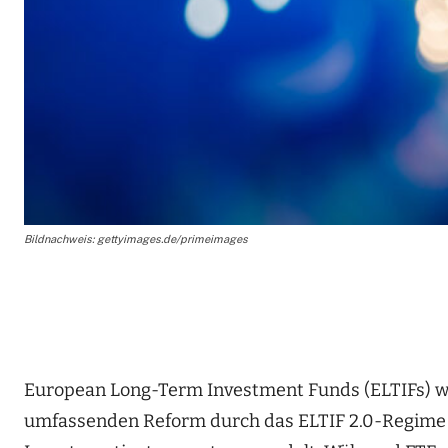
Bildnachweis: gettyimages.de/primeimages
European Long-Term Investment Funds (ELTIFs) wu
umfassenden Reform durch das ELTIF 2.0-Regime kü