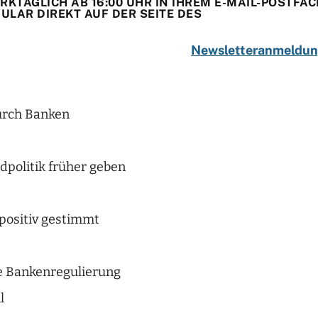
KTÄGLICH AB 16:00 UHR IN IHREM E-MAIL-POSTFAC
LAR DIREKT AUF DER SEITE DES
Newsletteranmeldu
urch Banken
dpolitik früher geben
positiv gestimmt
re Bankenregulierung
l