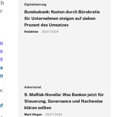
ch
Digitalisierung
er
Bundesbank: Kosten durch Bürokratie
für Unternehmen steigen auf sieben
Prozent des Umsatzes
Redaktion
-
30/07/2026
om
de
et
de
om
Advertorial
k:
9. MaRisk-Novelle: Was Banken jetzt für
Steuerung, Governance und Nachweise
ef
klären sollten
Mark Vösgen
-
29/07/2026