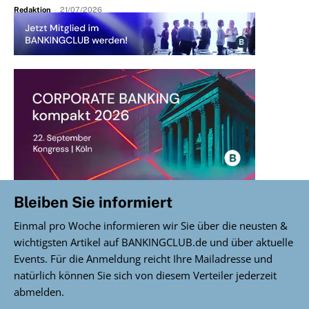
Redaktion
-
21/07/2026
Bleiben Sie informiert
Einmal pro Woche informieren wir Sie über die neusten &
wichtigsten Artikel auf BANKINGCLUB.de und über aktuelle
Events. Für die Anmeldung reicht Ihre Mailadresse und
natürlich können Sie sich von diesem Verteiler jederzeit
abmelden.