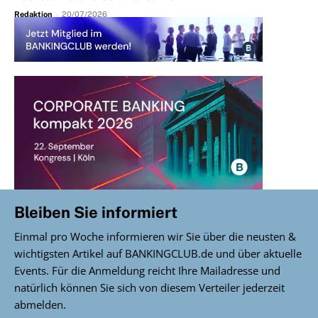
Redaktion
-
20/07/2026
Bleiben Sie informiert
Einmal pro Woche informieren wir Sie über die neusten &
wichtigsten Artikel auf BANKINGCLUB.de und über aktuelle
Events. Für die Anmeldung reicht Ihre Mailadresse und
natürlich können Sie sich von diesem Verteiler jederzeit
abmelden.