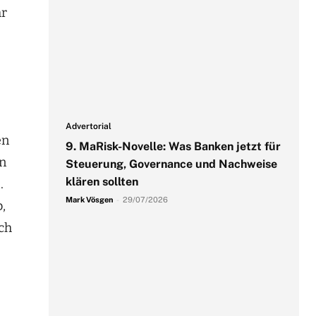
hr
Advertorial
en
9. MaRisk-Novelle: Was Banken jetzt für
en
Steuerung, Governance und Nachweise
klären sollten
.
Mark Vösgen
-
29/07/2026
,
uch