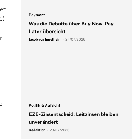
er
Payment
C)
Was die Debatte über Buy Now, Pay
Later übersieht
en
Jacob von Ingelheim
-
24/07/2026
r
Politik & Aufsicht
EZB-Zinsentscheid: Leitzinsen bleiben
unverändert
Redaktion
-
23/07/2026